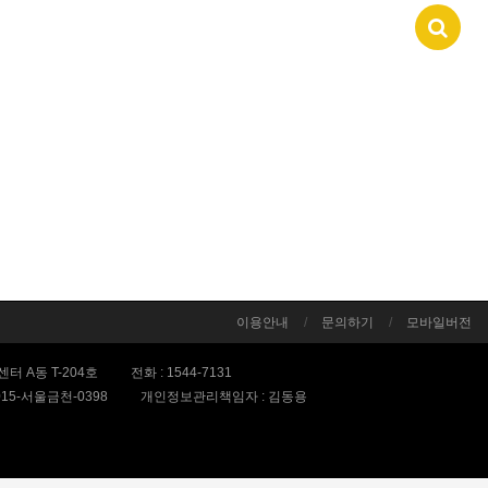
이용안내
문의하기
모바일버전
터 A동 T-204호
전화 :
1544-7131
015-서울금천-0398
개인정보관리책임자 : 김동용