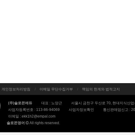
개인정보처리방침
이메일 무단수집거부
책임의 한계와 법적고지
(주)솔로몬에듀
대표 : 노양근
서울시 금천구 두산로 70, 현대지식산업센
사업자등록번호 :
113-86-94069
사업자정보확인
통신판매업신고 :
2
이메일 :
ekk1h2@empal.com
솔로몬영어
All rights reserved.