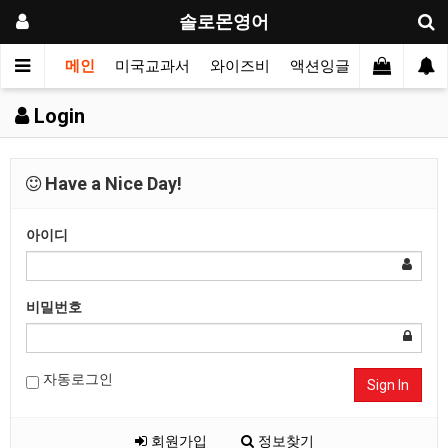
솔로몬영어
메인
미국교과서
와이즈비
액션잉글리시
싱어롱
Login
Have a Nice Day!
아이디
비밀번호
자동로그인
Sign In
회원가입
정보찾기