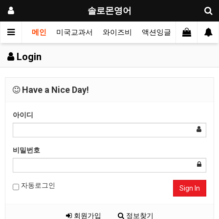
솔로몬영어
메인
미국교과서
와이즈비
액션잉글리시
싱어롱
Login
Have a Nice Day!
아이디
비밀번호
자동로그인
Sign In
회원가입
정보찾기