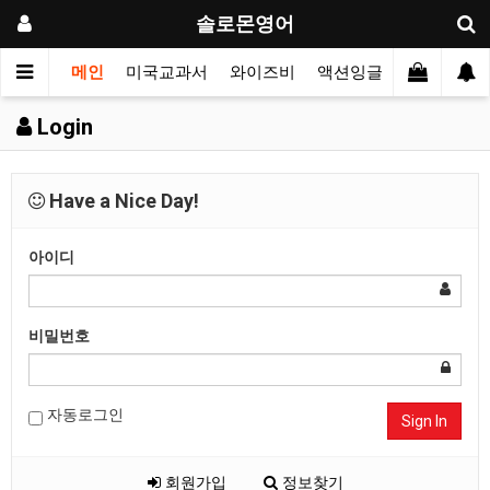
솔로몬영어
메인
미국교과서
와이즈비
액션잉글리시
싱어롱
Login
Have a Nice Day!
아이디
비밀번호
자동로그인
Sign In
회원가입
정보찾기